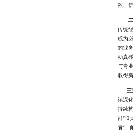
款、
二
传统
成为
的业
动真
与专业
取得
三
续深
持续构
群”“
者”、