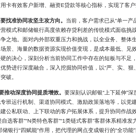
信用卡有效客户新增、融资E贷款等核心指标，实现了客户
要找准协同攻坚主攻方向。
当前，客户需求已从“单一产
经营模式和邮储银行高度依赖存贷利差的传统模式面临挑
必争之地。面对内外部双重压力和挑战，以全业务、整体
务场景、海量的数据资源实现价值变现，是成本最低、见
碰硬的决心，深刻分析当前协同工作中存在的短板与不足
优势进行深度融合，深入挖掘协同价值，以“严、实、狠、
新突破。
要推动深度协同提质增效。
要深刻认识邮银“上下延伸”
化专班运行机制、渠道协同模式、激励政策落地等，以党建
建公私联动、上下联动的客户拓展体系，提升协同作战效能。
3类自选客群”“N类特色客群”“1类链式客群”客群体系精
邮储银行“四赋能”作用，把代理的网点变成银行的“全功能