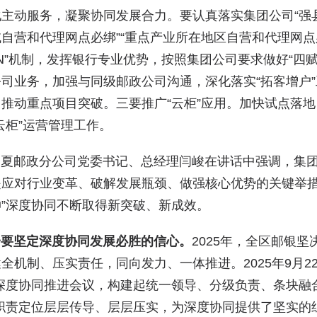
主动服务，凝聚协同发展合力。要认真落实集团公司“强县
自营和代理网点必绑”“重点产业所在地区自营和代理网
+N”机制，发挥银行专业优势，按照集团公司要求做好“四
公司业务，加强与同级邮政公司沟通，深化落实“拓客增户
，推动重点项目突破。三要推广“云柜”应用。加快试点落
云柜”运营管理工作。
邮政分公司党委书记、总经理闫峻在讲话中强调，集团公
是应对行业变革、破解发展瓶颈、做强核心优势的关键举措
伸”深度协同不断取得新突破、新成效。
要坚定深度协同发展必胜的信心。
2025年，全区邮银
全机制、压实责任，同向发力、一体推进。2025年9月2
深度协同推进会议，构建起统一领导、分级负责、条块融合
职责定位层层传导、层层压实，为深度协同提供了坚实的组