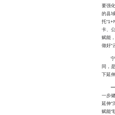
要强化
的县域
托“1
卡、
赋能
做好“
宁夏
同，
下延
一
一步健
延伸”
赋能”