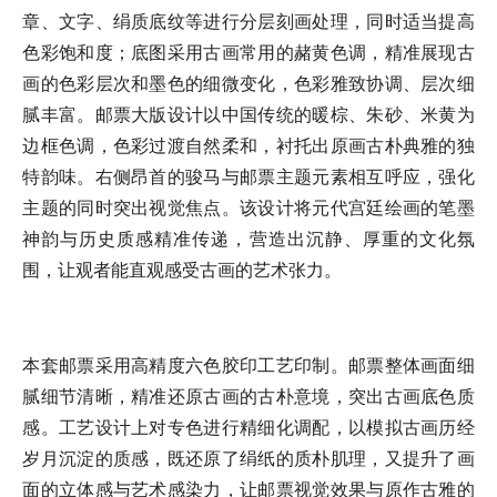
章、文字、绢质底纹等进行分层刻画处理，同时适当提高
色彩饱和度；底图采用古画常用的赭黄色调，精准展现古
画的色彩层次和墨色的细微变化，色彩雅致协调、层次细
腻丰富。邮票大版设计以中国传统的暖棕、朱砂、米黄为
边框色调，色彩过渡自然柔和，衬托出原画古朴典雅的独
特韵味。右侧昂首的骏马与邮票主题元素相互呼应，强化
主题的同时突出视觉焦点。该设计将元代宫廷绘画的笔墨
神韵与历史质感精准传递，营造出沉静、厚重的文化氛
围，让观者能直观感受古画的艺术张力。
本套邮票采用高精度六色胶印工艺印制。邮票整体画面细
腻细节清晰，精准还原古画的古朴意境，突出古画底色质
感。工艺设计上对专色进行精细化调配，以模拟古画历经
岁月沉淀的质感，既还原了绢纸的质朴肌理，又提升了画
面的立体感与艺术感染力，让邮票视觉效果与原作古雅的